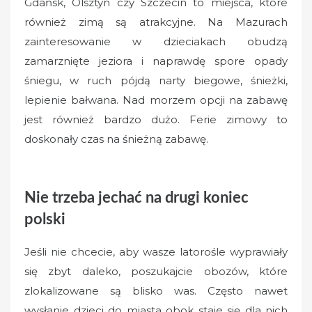
Gdańsk, Olsztyn czy Szczecin to miejsca, które
również zimą są atrakcyjne. Na Mazurach
zainteresowanie w dzieciakach obudzą
zamarznięte jeziora i naprawdę spore opady
śniegu, w ruch pójdą narty biegowe, śnieżki,
lepienie bałwana. Nad morzem opcji na zabawę
jest również bardzo dużo. Ferie zimowy to
doskonały czas na śnieżną zabawę.
Nie trzeba jechać na drugi koniec
polski
Jeśli nie chcecie, aby wasze latorośle wyprawiały
się zbyt daleko, poszukajcie obozów, które
zlokalizowane są blisko was. Często nawet
wysłanie dzieci do miasta obok staje się dla nich