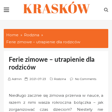
Skip
to
content
Home
Rodzina
Ferie zimowe – utrapienie dla rodziców
Ferie zimowe – utrapienie dla
rodziców
P
Admin
2021-07-23
Rodzina
No Comments
o
s
Niedługo zacznie się zimowa przerwa w nauce, a
t
razem z nimi wasza rokroczna bolączka – jak
e
d
zorganizować czas dzieciom? Niestety nie